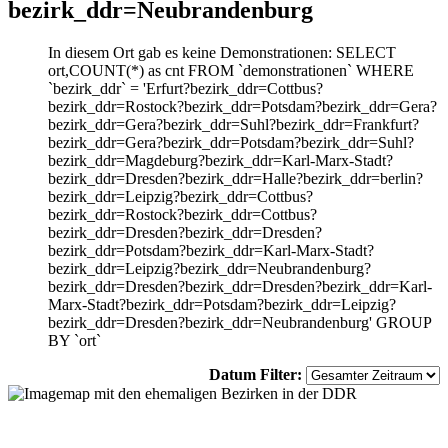
bezirk_ddr=Neubrandenburg
In diesem Ort gab es keine Demonstrationen: SELECT
ort,COUNT(*) as cnt FROM `demonstrationen` WHERE
`bezirk_ddr` = 'Erfurt?bezirk_ddr=Cottbus?
bezirk_ddr=Rostock?bezirk_ddr=Potsdam?bezirk_ddr=Gera?
bezirk_ddr=Gera?bezirk_ddr=Suhl?bezirk_ddr=Frankfurt?
bezirk_ddr=Gera?bezirk_ddr=Potsdam?bezirk_ddr=Suhl?
bezirk_ddr=Magdeburg?bezirk_ddr=Karl-Marx-Stadt?
bezirk_ddr=Dresden?bezirk_ddr=Halle?bezirk_ddr=berlin?
bezirk_ddr=Leipzig?bezirk_ddr=Cottbus?
bezirk_ddr=Rostock?bezirk_ddr=Cottbus?
bezirk_ddr=Dresden?bezirk_ddr=Dresden?
bezirk_ddr=Potsdam?bezirk_ddr=Karl-Marx-Stadt?
bezirk_ddr=Leipzig?bezirk_ddr=Neubrandenburg?
bezirk_ddr=Dresden?bezirk_ddr=Dresden?bezirk_ddr=Karl-
Marx-Stadt?bezirk_ddr=Potsdam?bezirk_ddr=Leipzig?
bezirk_ddr=Dresden?bezirk_ddr=Neubrandenburg' GROUP
BY `ort`
Datum Filter: