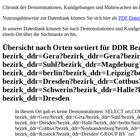
Chronik der Demonstrationen, Kundgebungen und Mahnwachen im He
Nutzungshinweise zur Datenbank können Sie sich hier als
PDF Datei 
In unserer Datenbank können Sie nach Demonstrationen und Kundgebu
einem Ort über die Suchmaske rechts.
Übersicht nach Orten sortiert für DDR 
bezirk_ddr=Gera?bezirk_ddr=Gera?bezi
bezirk_ddr=Suhl?bezirk_ddr=Magdeburg?
bezirk_ddr=berlin?bezirk_ddr=Leipzig?
bezirk_ddr=Dresden?bezirk_ddr=Cottbu
bezirk_ddr=Schwerin?bezirk_ddr=Halle?
bezirk_ddr=Dresden
In diesem Ort gab es keine Demonstrationen: SELECT ort,C
bezirk_ddr=Gera?bezirk_ddr=Gera?bezirk_ddr=Suhl?bezirk_d
bezirk_ddr=Dresden?bezirk_ddr=Halle?bezirk_ddr=berlin?be
bezirk_ddr=Cottbus?bezirk_ddr=Neubrandenburg?bezirk_ddr=
bezirk_ddr=Rostock?bezirk_ddr=Dresden' GROUP BY `ort`