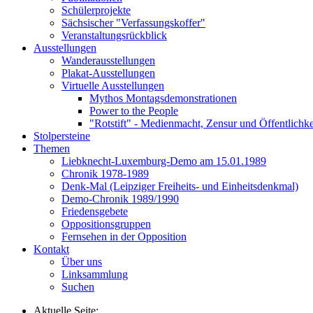
Schülerprojekte
Sächsischer "Verfassungskoffer"
Veranstaltungsrückblick
Ausstellungen
Wanderausstellungen
Plakat-Ausstellungen
Virtuelle Ausstellungen
Mythos Montagsdemonstrationen
Power to the People
"Rotstift" - Medienmacht, Zensur und Öffentlichk
Stolpersteine
Themen
Liebknecht-Luxemburg-Demo am 15.01.1989
Chronik 1978-1989
Denk-Mal (Leipziger Freiheits- und Einheitsdenkmal)
Demo-Chronik 1989/1990
Friedensgebete
Oppositionsgruppen
Fernsehen in der Opposition
Kontakt
Über uns
Linksammlung
Suchen
Aktuelle Seite: