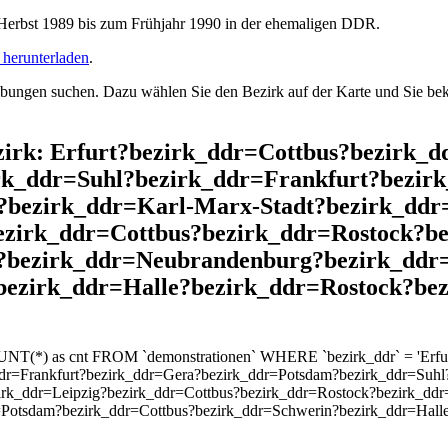
rbst 1989 bis zum Frühjahr 1990 in der ehemaligen DDR.
herunterladen
.
ngen suchen. Dazu wählen Sie den Bezirk auf der Karte und Sie beko
Bezirk: Erfurt?bezirk_ddr=Cottbus?bezirk
rk_ddr=Suhl?bezirk_ddr=Frankfurt?bezir
bezirk_ddr=Karl-Marx-Stadt?bezirk_ddr
bezirk_ddr=Cottbus?bezirk_ddr=Rostock?b
s?bezirk_ddr=Neubrandenburg?bezirk_ddr
bezirk_ddr=Halle?bezirk_ddr=Rostock?be
OUNT(*) as cnt FROM `demonstrationen` WHERE `bezirk_ddr` = 'Erfu
dr=Frankfurt?bezirk_ddr=Gera?bezirk_ddr=Potsdam?bezirk_ddr=Suhl
zirk_ddr=Leipzig?bezirk_ddr=Cottbus?bezirk_ddr=Rostock?bezirk_dd
Potsdam?bezirk_ddr=Cottbus?bezirk_ddr=Schwerin?bezirk_ddr=Hall