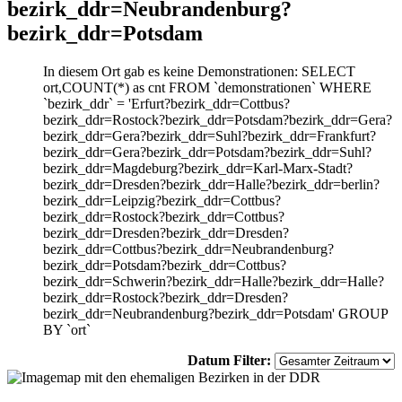
bezirk_ddr=Neubrandenburg?
bezirk_ddr=Potsdam
In diesem Ort gab es keine Demonstrationen: SELECT
ort,COUNT(*) as cnt FROM `demonstrationen` WHERE
`bezirk_ddr` = 'Erfurt?bezirk_ddr=Cottbus?
bezirk_ddr=Rostock?bezirk_ddr=Potsdam?bezirk_ddr=Gera?
bezirk_ddr=Gera?bezirk_ddr=Suhl?bezirk_ddr=Frankfurt?
bezirk_ddr=Gera?bezirk_ddr=Potsdam?bezirk_ddr=Suhl?
bezirk_ddr=Magdeburg?bezirk_ddr=Karl-Marx-Stadt?
bezirk_ddr=Dresden?bezirk_ddr=Halle?bezirk_ddr=berlin?
bezirk_ddr=Leipzig?bezirk_ddr=Cottbus?
bezirk_ddr=Rostock?bezirk_ddr=Cottbus?
bezirk_ddr=Dresden?bezirk_ddr=Dresden?
bezirk_ddr=Cottbus?bezirk_ddr=Neubrandenburg?
bezirk_ddr=Potsdam?bezirk_ddr=Cottbus?
bezirk_ddr=Schwerin?bezirk_ddr=Halle?bezirk_ddr=Halle?
bezirk_ddr=Rostock?bezirk_ddr=Dresden?
bezirk_ddr=Neubrandenburg?bezirk_ddr=Potsdam' GROUP
BY `ort`
Datum Filter: