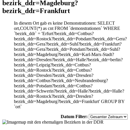
bezirk_ddr=Magdeburg?
bezirk_ddr=Frankfurt
In diesem Ort gab es keine Demonstrationen: SELECT
ort,COUNT(*) as cnt FROM `demonstrationen` WHERE
`bezirk_ddr` = 'Erfurt?bezirk_ddr=Cottbus?
bezirk_ddr=Rostock?bezirk_ddr=Potsdam?bezirk_ddr=Gera?
bezirk_ddr=Gera?bezirk_ddr=Suhl?bezirk_ddr=Frankfurt?
bezirk_ddr=Gera?bezirk_ddr=Potsdam?bezirk_ddr=Suhl?
bezirk_ddr=Magdeburg?bezirk_ddr=Karl-Marx-Stadt?
bezirk_ddr=Dresden?bezirk_ddr=Halle?bezirk_ddr=berlin?
bezirk_ddr=Leipzig?bezirk_ddr=Cottbus?
bezirk_ddr=Rostock?bezirk_ddr=Cottbus?
bezirk_ddr=Dresden?bezirk_ddr=Dresden?
bezirk_ddr=Cottbus?bezirk_ddr=Neubrandenburg?
bezirk_ddr=Potsdam?bezirk_ddr=Cottbus?
bezirk_ddr=Schwerin?bezirk_ddr=Halle?bezirk_ddr=Halle?
bezirk_ddr=Rostock?bezirk_ddr=Dresden?
bezirk_ddr=Magdeburg?bezirk_ddr=Frankfurt' GROUP BY
`ort`
Datum Filter: