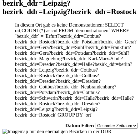
bezirk_ddr=Leipzig?
bezirk_ddr=Leipzig?bezirk_ddr=Rostock
In diesem Ort gab es keine Demonstrationen: SELECT
ort,COUNT(*) as cnt FROM `demonstrationen` WHERE
`bezirk_ddr` = 'Erfurt?bezirk_ddr=Cottbus?
bezirk_ddr=Rostock?bezirk_ddr=Potsdam?bezirk_ddr=Gera?
bezirk_ddr=Gera?bezirk_ddr=Suhl?bezirk_ddr=Frankfurt?
bezirk_ddr=Gera?bezirk_ddr=Potsdam?bezirk_ddr=Suhl?
bezirk_ddr=Magdeburg?bezirk_ddr=Karl-Marx-Stadt?
bezirk_ddr=Dresden?bezirk_ddr=Halle?bezirk_ddr=berlin?
bezirk_ddr=Leipzig?bezirk_ddr=Cottbus?
bezirk_ddr=Rostock?bezirk_ddr=Cottbus?
bezirk_ddr=Dresden?bezirk_ddr=Dresden?
bezirk_ddr=Cottbus?bezirk_ddr=Neubrandenburg?
bezirk_ddr=Potsdam?bezirk_ddr=Cottbus?
bezirk_ddr=Schwerin?bezirk_ddr=Halle?bezirk_ddr=Halle?
bezirk_ddr=Rostock?bezirk_ddr=Dresden?
bezirk_ddr=Leipzig?bezirk_ddr=Leipzig?
bezirk_ddr=Rostock' GROUP BY `ort`
Datum Filter: