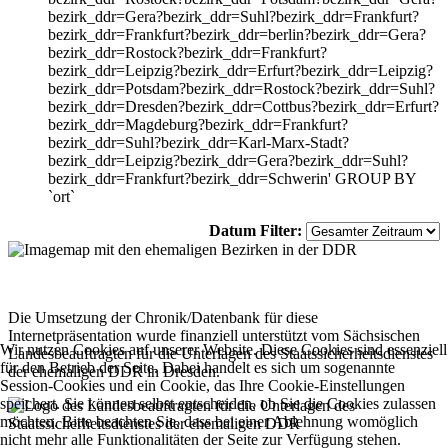
bezirk_ddr=Gera?bezirk_ddr=Suhl?bezirk_ddr=Frankfurt?
bezirk_ddr=Frankfurt?bezirk_ddr=berlin?bezirk_ddr=Gera?
bezirk_ddr=Rostock?bezirk_ddr=Frankfurt?
bezirk_ddr=Leipzig?bezirk_ddr=Erfurt?bezirk_ddr=Leipzig?
bezirk_ddr=Potsdam?bezirk_ddr=Rostock?bezirk_ddr=Suhl?
bezirk_ddr=Dresden?bezirk_ddr=Cottbus?bezirk_ddr=Erfurt?
bezirk_ddr=Magdeburg?bezirk_ddr=Frankfurt?
bezirk_ddr=Suhl?bezirk_ddr=Karl-Marx-Stadt?
bezirk_ddr=Leipzig?bezirk_ddr=Gera?bezirk_ddr=Suhl?
bezirk_ddr=Frankfurt?bezirk_ddr=Schwerin' GROUP BY
`ort`
Datum Filter:
Die Umsetzung der Chronik/Datenbank für diese
Internetpräsentation wurde finanziell unterstützt vom Sächsischen
Wir nutzen Cookies auf unserer Website. Diese Cookies sind essenziell
Landesbeauftragten für die Unterlagen des Staatssicherheitsdienstes
für den Betrieb der Seite. Dabei handelt es sich um sogenannte
der ehemaligen DDR in Dresden.
Session-Cookies und ein Cookie, das Ihre Cookie-Einstellungen
speichert. Sie können selbst entscheiden, ob Sie die Cookies zulassen
möchten. Bitte beachten Sie, dass bei einer Ablehnung womöglich
nicht mehr alle Funktionalitäten der Seite zur Verfügung stehen.