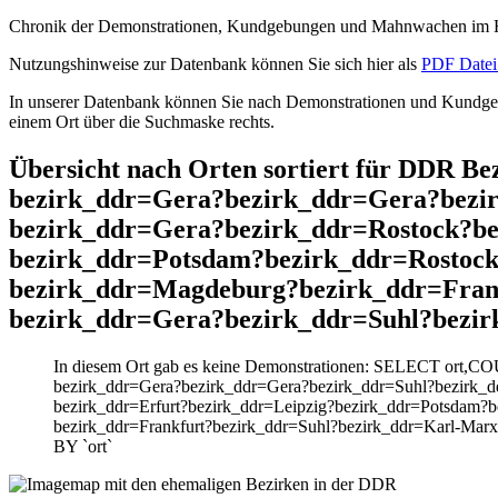
Chronik der Demonstrationen, Kundgebungen und Mahnwachen im He
Nutzungshinweise zur Datenbank können Sie sich hier als
PDF Datei 
In unserer Datenbank können Sie nach Demonstrationen und Kundgebu
einem Ort über die Suchmaske rechts.
Übersicht nach Orten sortiert für DDR 
bezirk_ddr=Gera?bezirk_ddr=Gera?bezir
bezirk_ddr=Gera?bezirk_ddr=Rostock?be
bezirk_ddr=Potsdam?bezirk_ddr=Rostock
bezirk_ddr=Magdeburg?bezirk_ddr=Frank
bezirk_ddr=Gera?bezirk_ddr=Suhl?bezir
In diesem Ort gab es keine Demonstrationen: SELECT ort,C
bezirk_ddr=Gera?bezirk_ddr=Gera?bezirk_ddr=Suhl?bezirk_dd
bezirk_ddr=Erfurt?bezirk_ddr=Leipzig?bezirk_ddr=Potsdam?
bezirk_ddr=Frankfurt?bezirk_ddr=Suhl?bezirk_ddr=Karl-Mar
BY `ort`