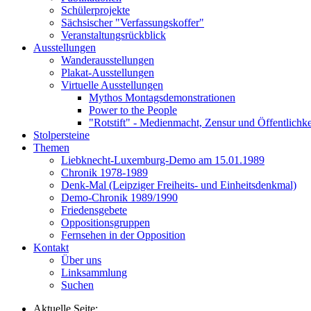
Schülerprojekte
Sächsischer "Verfassungskoffer"
Veranstaltungsrückblick
Ausstellungen
Wanderausstellungen
Plakat-Ausstellungen
Virtuelle Ausstellungen
Mythos Montagsdemonstrationen
Power to the People
"Rotstift" - Medienmacht, Zensur und Öffentlichk
Stolpersteine
Themen
Liebknecht-Luxemburg-Demo am 15.01.1989
Chronik 1978-1989
Denk-Mal (Leipziger Freiheits- und Einheitsdenkmal)
Demo-Chronik 1989/1990
Friedensgebete
Oppositionsgruppen
Fernsehen in der Opposition
Kontakt
Über uns
Linksammlung
Suchen
Aktuelle Seite: