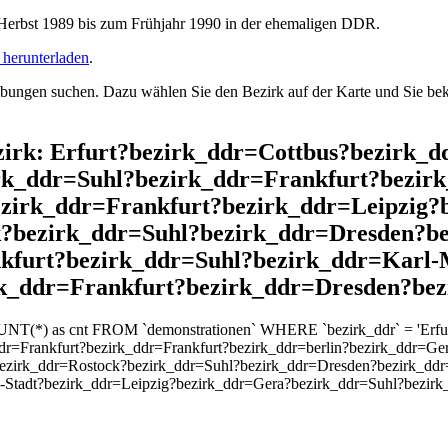
rbst 1989 bis zum Frühjahr 1990 in der ehemaligen DDR.
herunterladen
.
ngen suchen. Dazu wählen Sie den Bezirk auf der Karte und Sie beko
Bezirk: Erfurt?bezirk_ddr=Cottbus?bezirk
k_ddr=Suhl?bezirk_ddr=Frankfurt?bezirk
zirk_ddr=Frankfurt?bezirk_ddr=Leipzig?b
?bezirk_ddr=Suhl?bezirk_ddr=Dresden?be
furt?bezirk_ddr=Suhl?bezirk_ddr=Karl-M
k_ddr=Frankfurt?bezirk_ddr=Dresden?be
OUNT(*) as cnt FROM `demonstrationen` WHERE `bezirk_ddr` = 'Erfu
r=Frankfurt?bezirk_ddr=Frankfurt?bezirk_ddr=berlin?bezirk_ddr=Ge
bezirk_ddr=Rostock?bezirk_ddr=Suhl?bezirk_ddr=Dresden?bezirk_dd
x-Stadt?bezirk_ddr=Leipzig?bezirk_ddr=Gera?bezirk_ddr=Suhl?bezi