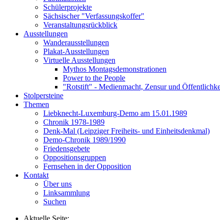
Schülerprojekte
Sächsischer "Verfassungskoffer"
Veranstaltungsrückblick
Ausstellungen
Wanderausstellungen
Plakat-Ausstellungen
Virtuelle Ausstellungen
Mythos Montagsdemonstrationen
Power to the People
"Rotstift" - Medienmacht, Zensur und Öffentlichk
Stolpersteine
Themen
Liebknecht-Luxemburg-Demo am 15.01.1989
Chronik 1978-1989
Denk-Mal (Leipziger Freiheits- und Einheitsdenkmal)
Demo-Chronik 1989/1990
Friedensgebete
Oppositionsgruppen
Fernsehen in der Opposition
Kontakt
Über uns
Linksammlung
Suchen
Aktuelle Seite: