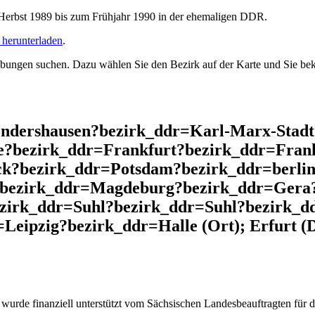
rbst 1989 bis zum Frühjahr 1990 in der ehemaligen DDR.
herunterladen
.
ngen suchen. Dazu wählen Sie den Bezirk auf der Karte und Sie beko
ondershausen?bezirk_ddr=Karl-Marx-Stadt
?bezirk_ddr=Frankfurt?bezirk_ddr=Fran
ck?bezirk_ddr=Potsdam?bezirk_ddr=berl
?bezirk_ddr=Magdeburg?bezirk_ddr=Gera
zirk_ddr=Suhl?bezirk_ddr=Suhl?bezirk_d
Leipzig?bezirk_ddr=Halle (Ort); Erfurt (
wurde finanziell unterstützt vom Sächsischen Landesbeauftragten für d