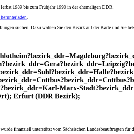
rbst 1989 bis zum Frühjahr 1990 in der ehemaligen DDR.
herunterladen
.
ngen suchen. Dazu wählen Sie den Bezirk auf der Karte und Sie beko
chlotheim?bezirk_ddr=Magdeburg?bezirk_
n?bezirk_ddr=Gera?bezirk_ddr=Leipzig?b
bezirk_ddr=Suhl?bezirk_ddr=Halle?bezir
bezirk_ddr=Cottbus?bezirk_ddr=Cottbus?b
t?bezirk_ddr=Karl-Marx-Stadt?bezirk_dd
t); Erfurt (DDR Bezirk);
wurde finanziell unterstützt vom Sächsischen Landesbeauftragten für d