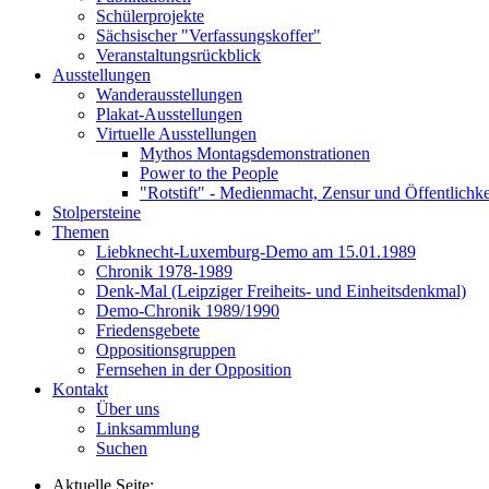
Schülerprojekte
Sächsischer "Verfassungskoffer"
Veranstaltungsrückblick
Ausstellungen
Wanderausstellungen
Plakat-Ausstellungen
Virtuelle Ausstellungen
Mythos Montagsdemonstrationen
Power to the People
"Rotstift" - Medienmacht, Zensur und Öffentlichk
Stolpersteine
Themen
Liebknecht-Luxemburg-Demo am 15.01.1989
Chronik 1978-1989
Denk-Mal (Leipziger Freiheits- und Einheitsdenkmal)
Demo-Chronik 1989/1990
Friedensgebete
Oppositionsgruppen
Fernsehen in der Opposition
Kontakt
Über uns
Linksammlung
Suchen
Aktuelle Seite: