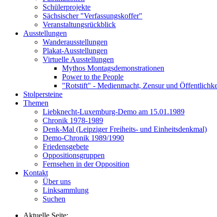
Schülerprojekte
Sächsischer "Verfassungskoffer"
Veranstaltungsrückblick
Ausstellungen
Wanderausstellungen
Plakat-Ausstellungen
Virtuelle Ausstellungen
Mythos Montagsdemonstrationen
Power to the People
"Rotstift" - Medienmacht, Zensur und Öffentlichk
Stolpersteine
Themen
Liebknecht-Luxemburg-Demo am 15.01.1989
Chronik 1978-1989
Denk-Mal (Leipziger Freiheits- und Einheitsdenkmal)
Demo-Chronik 1989/1990
Friedensgebete
Oppositionsgruppen
Fernsehen in der Opposition
Kontakt
Über uns
Linksammlung
Suchen
Aktuelle Seite: