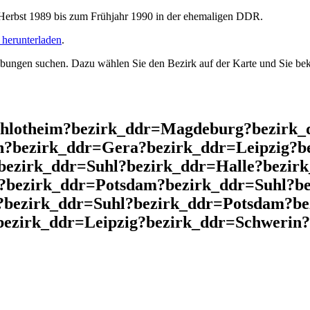
rbst 1989 bis zum Frühjahr 1990 in der ehemaligen DDR.
herunterladen
.
ngen suchen. Dazu wählen Sie den Bezirk auf der Karte und Sie beko
chlotheim?bezirk_ddr=Magdeburg?bezirk_
n?bezirk_ddr=Gera?bezirk_ddr=Leipzig?b
?bezirk_ddr=Suhl?bezirk_ddr=Halle?bezir
n?bezirk_ddr=Potsdam?bezirk_ddr=Suhl?b
k?bezirk_ddr=Suhl?bezirk_ddr=Potsdam?b
ezirk_ddr=Leipzig?bezirk_ddr=Schwerin?b