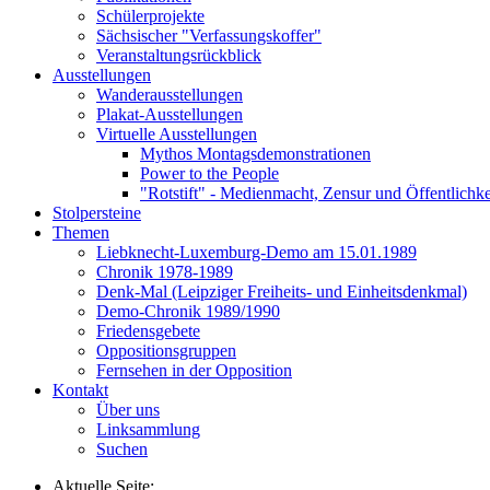
Schülerprojekte
Sächsischer "Verfassungskoffer"
Veranstaltungsrückblick
Ausstellungen
Wanderausstellungen
Plakat-Ausstellungen
Virtuelle Ausstellungen
Mythos Montagsdemonstrationen
Power to the People
"Rotstift" - Medienmacht, Zensur und Öffentlichk
Stolpersteine
Themen
Liebknecht-Luxemburg-Demo am 15.01.1989
Chronik 1978-1989
Denk-Mal (Leipziger Freiheits- und Einheitsdenkmal)
Demo-Chronik 1989/1990
Friedensgebete
Oppositionsgruppen
Fernsehen in der Opposition
Kontakt
Über uns
Linksammlung
Suchen
Aktuelle Seite: