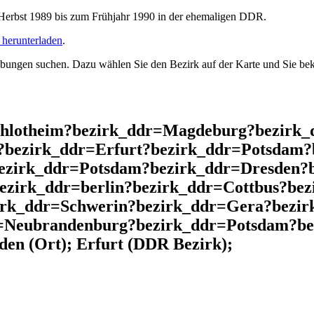
rbst 1989 bis zum Frühjahr 1990 in der ehemaligen DDR.
herunterladen
.
ngen suchen. Dazu wählen Sie den Bezirk auf der Karte und Sie beko
chlotheim?bezirk_ddr=Magdeburg?bezirk_
n?bezirk_ddr=Erfurt?bezirk_ddr=Potsdam
bezirk_ddr=Potsdam?bezirk_ddr=Dresden?
ezirk_ddr=berlin?bezirk_ddr=Cottbus?bez
irk_ddr=Schwerin?bezirk_ddr=Gera?bezir
=Neubrandenburg?bezirk_ddr=Potsdam?be
n (Ort); Erfurt (DDR Bezirk);