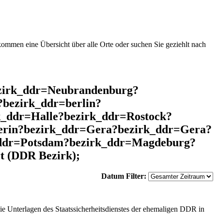
mmen eine Übersicht über alle Orte oder suchen Sie geziehlt nach
ezirk_ddr=Neubrandenburg?
bezirk_ddr=berlin?
k_ddr=Halle?bezirk_ddr=Rostock?
erin?bezirk_ddr=Gera?bezirk_ddr=Gera?
_ddr=Potsdam?bezirk_ddr=Magdeburg?
t (DDR Bezirk);
Datum Filter:
ie Unterlagen des Staatssicherheitsdienstes der ehemaligen DDR in