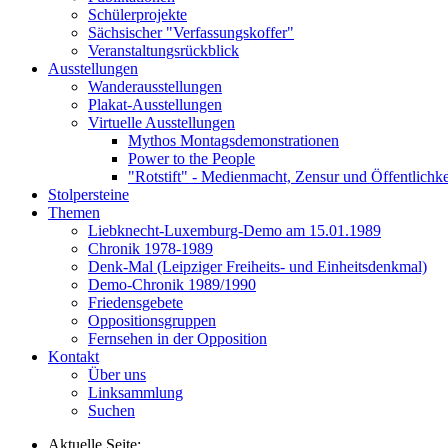
Schülerprojekte
Sächsischer "Verfassungskoffer"
Veranstaltungsrückblick
Ausstellungen
Wanderausstellungen
Plakat-Ausstellungen
Virtuelle Ausstellungen
Mythos Montagsdemonstrationen
Power to the People
"Rotstift" - Medienmacht, Zensur und Öffentlichk
Stolpersteine
Themen
Liebknecht-Luxemburg-Demo am 15.01.1989
Chronik 1978-1989
Denk-Mal (Leipziger Freiheits- und Einheitsdenkmal)
Demo-Chronik 1989/1990
Friedensgebete
Oppositionsgruppen
Fernsehen in der Opposition
Kontakt
Über uns
Linksammlung
Suchen
Aktuelle Seite: