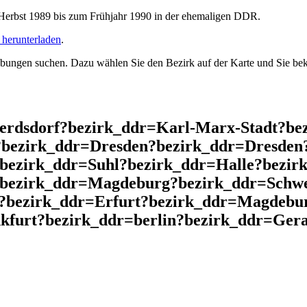
rbst 1989 bis zum Frühjahr 1990 in der ehemaligen DDR.
herunterladen
.
ngen suchen. Dazu wählen Sie den Bezirk auf der Karte und Sie beko
ferdsdorf?bezirk_ddr=Karl-Marx-Stadt?b
?bezirk_ddr=Dresden?bezirk_ddr=Dresden?
bezirk_ddr=Suhl?bezirk_ddr=Halle?bezir
?bezirk_ddr=Magdeburg?bezirk_ddr=Schw
?bezirk_ddr=Erfurt?bezirk_ddr=Magdebu
furt?bezirk_ddr=berlin?bezirk_ddr=Gera?