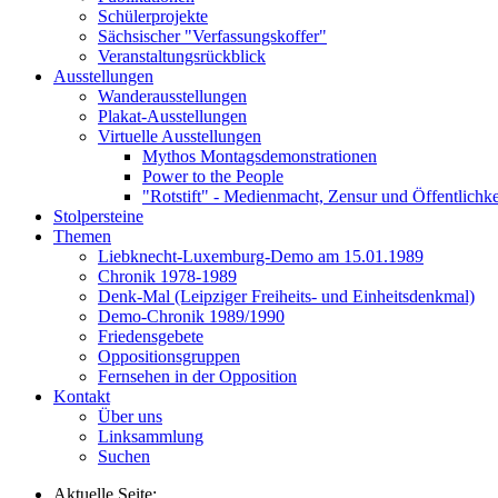
Schülerprojekte
Sächsischer "Verfassungskoffer"
Veranstaltungsrückblick
Ausstellungen
Wanderausstellungen
Plakat-Ausstellungen
Virtuelle Ausstellungen
Mythos Montagsdemonstrationen
Power to the People
"Rotstift" - Medienmacht, Zensur und Öffentlichk
Stolpersteine
Themen
Liebknecht-Luxemburg-Demo am 15.01.1989
Chronik 1978-1989
Denk-Mal (Leipziger Freiheits- und Einheitsdenkmal)
Demo-Chronik 1989/1990
Friedensgebete
Oppositionsgruppen
Fernsehen in der Opposition
Kontakt
Über uns
Linksammlung
Suchen
Aktuelle Seite: