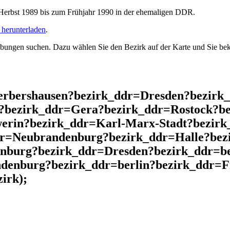
rbst 1989 bis zum Frühjahr 1990 in der ehemaligen DDR.
herunterladen
.
ngen suchen. Dazu wählen Sie den Bezirk auf der Karte und Sie beko
Gerbershausen?bezirk_ddr=Dresden?bezir
?bezirk_ddr=Gera?bezirk_ddr=Rostock?be
rin?bezirk_ddr=Karl-Marx-Stadt?bezirk
dr=Neubrandenburg?bezirk_ddr=Halle?bez
nburg?bezirk_ddr=Dresden?bezirk_ddr=be
denburg?bezirk_ddr=berlin?bezirk_ddr=F
irk);