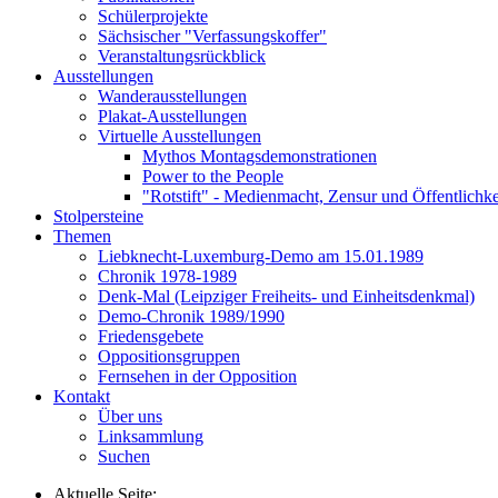
Schülerprojekte
Sächsischer "Verfassungskoffer"
Veranstaltungsrückblick
Ausstellungen
Wanderausstellungen
Plakat-Ausstellungen
Virtuelle Ausstellungen
Mythos Montagsdemonstrationen
Power to the People
"Rotstift" - Medienmacht, Zensur und Öffentlichk
Stolpersteine
Themen
Liebknecht-Luxemburg-Demo am 15.01.1989
Chronik 1978-1989
Denk-Mal (Leipziger Freiheits- und Einheitsdenkmal)
Demo-Chronik 1989/1990
Friedensgebete
Oppositionsgruppen
Fernsehen in der Opposition
Kontakt
Über uns
Linksammlung
Suchen
Aktuelle Seite: