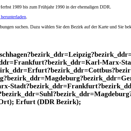
rbst 1989 bis zum Frühjahr 1990 in der ehemaligen DDR.
herunterladen
.
ngen suchen. Dazu wählen Sie den Bezirk auf der Karte und Sie beko
ischhagen?bezirk_ddr=Leipzig?bezirk_dd
ddr=Frankfurt?bezirk_ddr=Karl-Marx-Sta
irk_ddr=Erfurt?bezirk_ddr=Cottbus?bezir
rg?bezirk_ddr=Magdeburg?bezirk_ddr=Ge
rx-Stadt?bezirk_ddr=Frankfurt?bezirk_d
?bezirk_ddr=Suhl?bezirk_ddr=Magdeburg
rt); Erfurt (DDR Bezirk);