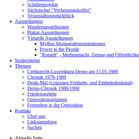
Schülerprojekte
Sächsischer "Verfassungskoffer"
Veranstaltungsrückblick
Ausstellungen
Wanderausstellungen
Plakat-Ausstellungen
Virtuelle Ausstellungen
Mythos Montagsdemonstrationen
Power to the People
"Rotstift" - Medienmacht, Zensur und Öffentlichk
Stolpersteine
Themen
Liebknecht-Luxemburg-Demo am 15.01.1989
Chronik 1978-1989
Denk-Mal (Leipziger Freiheits- und Einheitsdenkmal)
Demo-Chronik 1989/1990
Friedensgebete
Oppositionsgruppen
Fernsehen in der Opposition
Kontakt
Über uns
Linksammlung
Suchen
Aktuelle Seite: