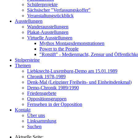
Schülerprojekte
Sächsischer "Verfassungskoffer"
Veranstaltungsrückblick
Ausstellungen
Wanderausstellungen
Plakat-Ausstellungen
Virtuelle Ausstellungen
Mythos Montagsdemonstrationen
Power to the People
"Rotstift" - Medienmacht, Zensur und Öffentlichk
Stolpersteine
Themen
Liebknecht-Luxemburg-Demo am 15.01.1989
Chronik 1978-1989
Denk-Mal (Leipziger Freiheits- und Einheitsdenkmal)
Demo-Chronik 1989/1990
Friedensgebete
Oppositionsgruppen
Fernsehen in der Opposition
Kontakt
Über uns
Linksammlung
Suchen
Aktuelle Seite: