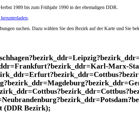
rbst 1989 bis zum Frühjahr 1990 in der ehemaligen DDR.
herunterladen
.
ngen suchen. Dazu wählen Sie den Bezirk auf der Karte und Sie beko
ischhagen?bezirk_ddr=Leipzig?bezirk_dd
ddr=Frankfurt?bezirk_ddr=Karl-Marx-Sta
irk_ddr=Erfurt?bezirk_ddr=Cottbus?bezir
rg?bezirk_ddr=Magdeburg?bezirk_ddr=Ger
zirk_ddr=Cottbus?bezirk_ddr=Cottbus?be
=Neubrandenburg?bezirk_ddr=Potsdam?be
t (DDR Bezirk);